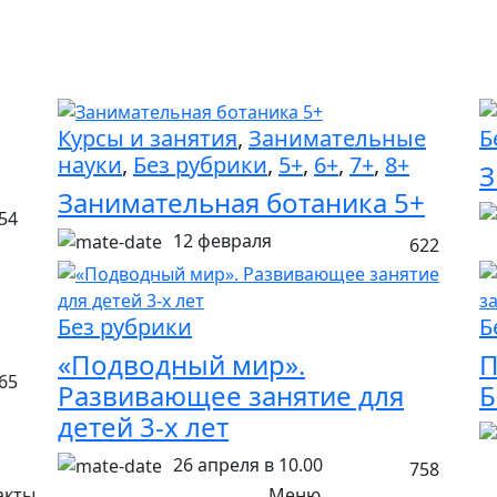
Курсы и занятия
,
Занимательные
Б
науки
,
Без рубрики
,
5+
,
6+
,
7+
,
8+
З
Занимательная ботаника 5+
54
12 февраля
622
Без рубрики
Б
«Подводный мир».
П
65
Развивающее занятие для
Б
детей 3-х лет
26 апреля в 10.00
758
акты
Меню