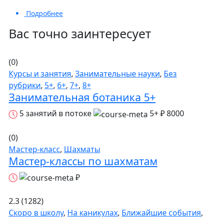
Подробнее
Вас точно заинтересует
(0)
Курсы и занятия
,
Занимательные науки
,
Без
рубрики
,
5+
,
6+
,
7+
,
8+
Занимательная ботаника 5+
5 занятий в потоке
5+
₽ 8000
(0)
Мастер-класс
,
Шахматы
Мастер-классы по шахматам
₽
2.3 (1282)
Скоро в школу
,
На каникулах
,
Ближайшие события
,